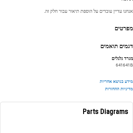
נו עדיין עובדים על הוספת תיאור עבור חלק זה.
רטים
מים תואמים
ד גלגלים
641
64
ע בנושא אחריות
ניות ההחזרות
Parts Diagrams