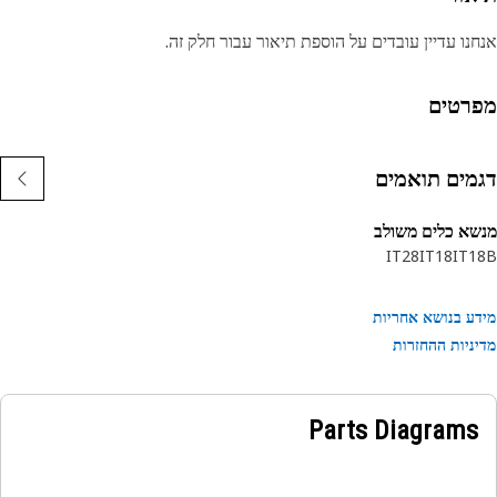
נו עדיין עובדים על הוספת תיאור עבור חלק זה.
רטים
מים תואמים
א כלים משולב
IT28
IT18
IT1
ע בנושא אחריות
ניות ההחזרות
Parts Diagrams