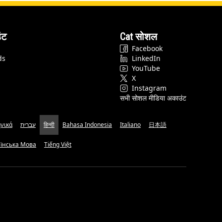
ंट
Cat सोशल
Facebook
ds
LinkedIn
YouTube
X
Instagram
सभी सोशल मीडिया अकाउंट
νικά
עברית
हिन्दी
Bahasa Indonesia
Italiano
日本語
аїнська Мова
Tiếng Việt