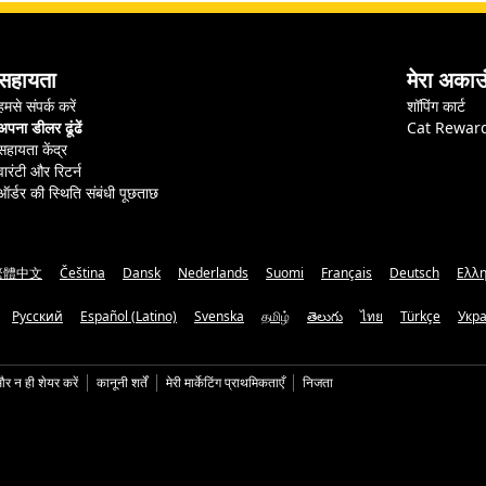
सहायता
मेरा अकाउ
हमसे संपर्क करें
शॉपिंग कार्ट
अपना डीलर ढूंढें
Cat Rewar
सहायता केंद्र
वारंटी और रिटर्न
ऑर्डर की स्थिति संबंधी पूछताछ
繁體中文
Čeština
Dansk
Nederlands
Suomi
Français
Deutsch
Ελλη
Русский
Español (Latino)
Svenska
தமிழ்
తెలుగు
ไทย
Türkçe
Укр
और न ही शेयर करें
कानूनी शर्तें
मेरी मार्केटिंग प्राथमिकताएँ
निजता