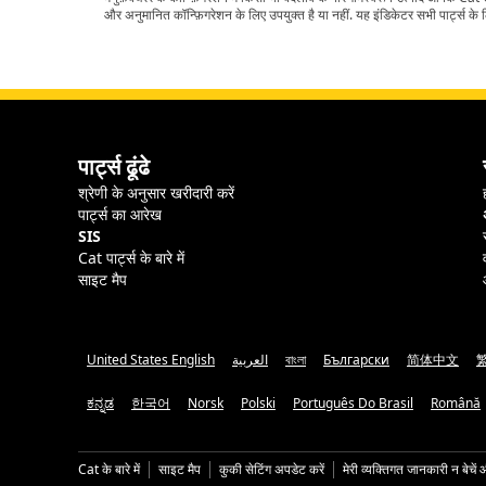
और अनुमानित कॉन्फ़िगरेशन के लिए उपयुक्त है या नहीं. यह इंडिकेटर सभी पार्ट्स के लि
पार्ट्स ढूंढे
श्रेणी के अनुसार खरीदारी करें
पार्ट्स का आरेख
SIS
Cat पार्ट्स के बारे में
साइट मैप
United States English
العربية
বাংলা
Български
简体中文
ಕನ್ನಡ
한국어
Norsk
Polski
Português Do Brasil
Română
Cat के बारे में
साइट मैप
कुकी सेटिंग अपडेट करें
मेरी व्यक्तिगत जानकारी न बेचें 