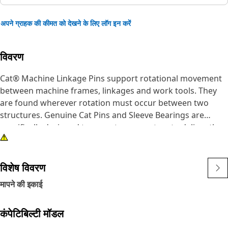
अपने ग्राहक की कीमत को देखने के लिए लॉग इन करें
विवरण
Cat® Machine Linkage Pins support rotational movement
between machine frames, linkages and work tools. They
are found wherever rotation must occur between two
structures. Genuine Cat Pins and Sleeve Bearings are
specifically designed to operate as a system to deliver the
performance you expect. Caterpillar design engineers
match the right combination of dimensions, materials,
heat treatment, surface treatments and finish to each part
विशेष विवरण
to enable them to work and wear effectively with all the
मापने की इकाई
other neighboring and dependent parts.
कंपेटिबिल्टी मॉडल