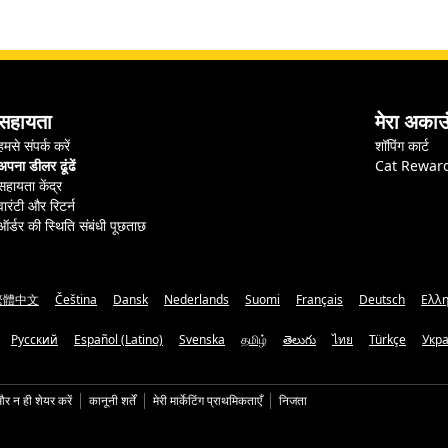
सहायता
मेरा अकाउ
हमसे संपर्क करें
शॉपिंग कार्ट
अपना डीलर ढूंढें
Cat Rewar
सहायता केंद्र
वारंटी और रिटर्न
ऑर्डर की स्थिति संबंधी पूछताछ
繁體中文
Čeština
Dansk
Nederlands
Suomi
Français
Deutsch
Ελλη
Русский
Español (Latino)
Svenska
தமிழ்
తెలుగు
ไทย
Türkçe
Укр
और न ही शेयर करें
कानूनी शर्तें
मेरी मार्केटिंग प्राथमिकताएँ
निजता