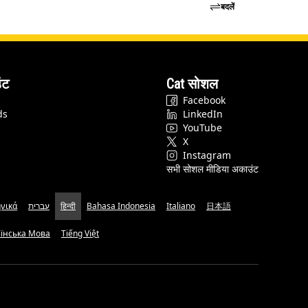
बदलें
ंट
Cat सोशल
Facebook
ds
LinkedIn
YouTube
X
Instagram
सभी सोशल मीडिया अकाउंट
νικά
עברית
हिन्दी
Bahasa Indonesia
Italiano
日本語
аїнська Мова
Tiếng Việt