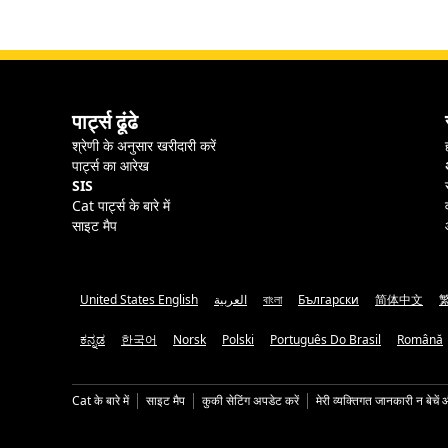
पार्ट्स ढूंढे
श्रेणी के अनुसार खरीदारी करें
पार्ट्स का आरेख
SIS
Cat पार्ट्स के बारे में
साइट मैप
United States English
العربية
বাংলা
Български
简体中文
ಕನ್ನಡ
한국어
Norsk
Polski
Português Do Brasil
Română
Cat के बारे में
साइट मैप
कुकी सेटिंग अपडेट करें
मेरी व्यक्तिगत जानकारी न बेचें 