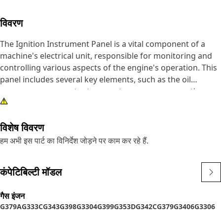
विवरण
The Ignition Instrument Panel is a vital component of a
machine's electrical unit, responsible for monitoring and
controlling various aspects of the engine's operation. This
panel includes several key elements, such as the oil
pressure gauge, water temperature gauge, magnetic
switch, and stop switch.
विशेष विवरण
Attributes:
• Stop switch used to quickly shut off the engine in case of
हम अभी इस पार्ट का विनिर्देश जोड़ने पर काम कर रहे हैं.
an emergency
• Magnetic switch controls the flow of electrical current to
कंपेटिबिल्टी मॉडल
the starter motor
• Oil pressure and water temperature gauge is responsible
गैस इंजन
for monitoring the oil pressure and temperature of the
G379A
G333C
G343
G398
G3304
G399
G353D
G342C
G379
G3406
G3306
engine