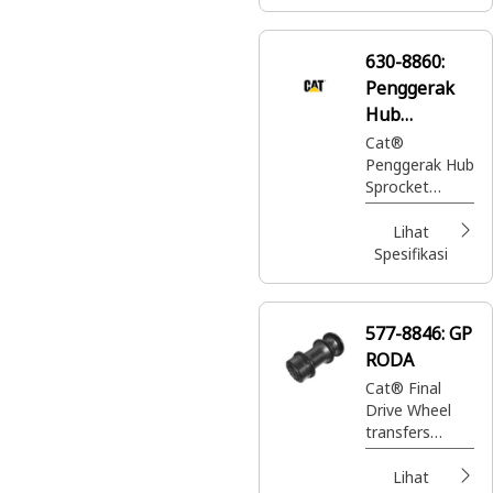
630-8860:
Penggerak
Hub
Sprocket
Cat®
Penggerak Hub
Sprocket
memasang
sprocket
Lihat
dengan aman
Spesifikasi
ke alat berat,
memungkinkan
transfer daya
577-8846:
GP
dan kontrol
RODA
pergerakan
alat berat yang
Cat® Final
efisien
Drive Wheel
transfers
torque from
the final drive
Lihat