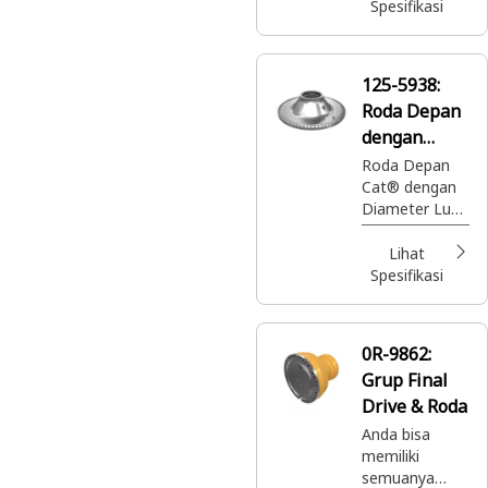
to the ground,
Spesifikasi
enabling
controlled
movement
125-5938:
and load
Roda Depan
support in
equipment
dengan
Diameter
Roda Depan
Cat® dengan
Luar 1.179
Diameter Luar
mm
1.179 mm
dengan
Lihat
Diperkeras
Spesifikasi
Langsung
0R-9862:
Grup Final
Drive & Roda
Anda bisa
memiliki
semuanya