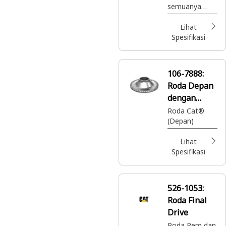
semuanya
dengan Cat
Reman. Suku
Lihat
cadang Cat®
Spesifikasi
berkualitas
terbaik dengan
garansi penuh
106-7888:
di mana pun
Roda Depan
dan kapan pun
Anda
dengan
membutuhkan
Diameter
Roda Cat®
nya -
(Depan)
Luar 1173
semuanya
mm
dengan harga
Lihat
sangat murah.
Spesifikasi
526-1053:
Roda Final
Drive
Roda Rem dan