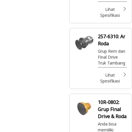
dengan Cat
Reman. Suku
Lihat
cadang Cat®
Spesifikasi
berkualitas
terbaik dengan
garansi penuh
257-6310:
Ar
di mana pun
Roda
dan kapan pun
Anda
Grup Rem dan
membutuhkan
Final Drive
nya -
Truk Tambang
semuanya
dengan harga
Lihat
sangat murah.
Spesifikasi
10R-0802:
Grup Final
Drive & Roda
Anda bisa
memiliki