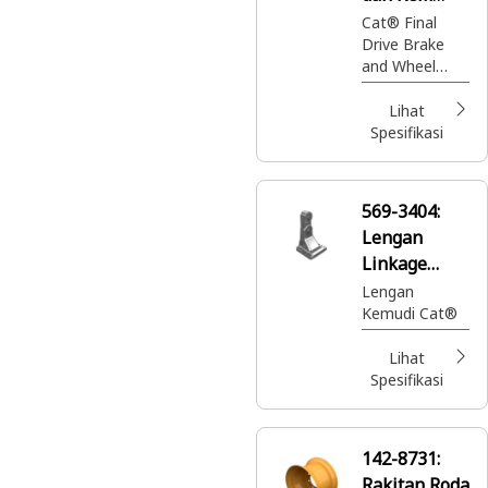
Final Drive
Cat® Final
Drive Brake
and Wheel
Group
integrates
Lihat
braking and
Spesifikasi
drive
components
to control
569-3404:
wheel
Lengan
movement
and ensure
Linkage
reliable
Kemudi
Lengan
operation
Kemudi Cat®
Lihat
Spesifikasi
142-8731:
Rakitan Roda