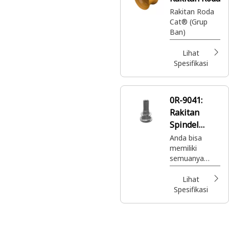
Rakitan Roda
Cat® (Grup
Ban)
Lihat
Spesifikasi
0R-9041:
Rakitan
Spindel
Belakang
Anda bisa
memiliki
semuanya
dengan Cat
Reman. Suku
Lihat
cadang Cat®
Spesifikasi
berkualitas
terbaik dengan
garansi penuh