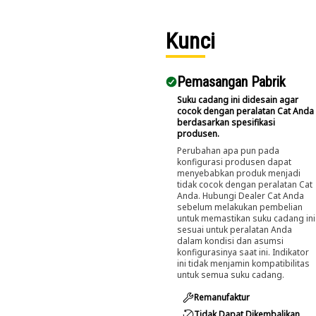
di mana pun
dan kapan pun
Anda
Kunci
membutuhkan
nya -
semuanya
Pemasangan Pabrik
dengan harga
sangat murah.
Suku cadang ini didesain agar
cocok dengan peralatan Cat Anda
berdasarkan spesifikasi
produsen.
Perubahan apa pun pada
konfigurasi produsen dapat
menyebabkan produk menjadi
tidak cocok dengan peralatan Cat
Anda. Hubungi Dealer Cat Anda
sebelum melakukan pembelian
untuk memastikan suku cadang ini
sesuai untuk peralatan Anda
dalam kondisi dan asumsi
konfigurasinya saat ini. Indikator
ini tidak menjamin kompatibilitas
untuk semua suku cadang.
Remanufaktur
Tidak Dapat Dikembalikan