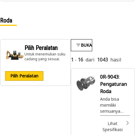
Roda
BUKA
Pilih Peralatan
Untuk menemukan suku
cadang yang sesuai.
1
-
16
dari
1043
hasil
Pilih Peralatan
0R-9043:
Pengaturan
Roda
Anda bisa
memiliki
semuanya
dengan Cat
Reman. Suku
Lihat
cadang Cat®
Spesifikasi