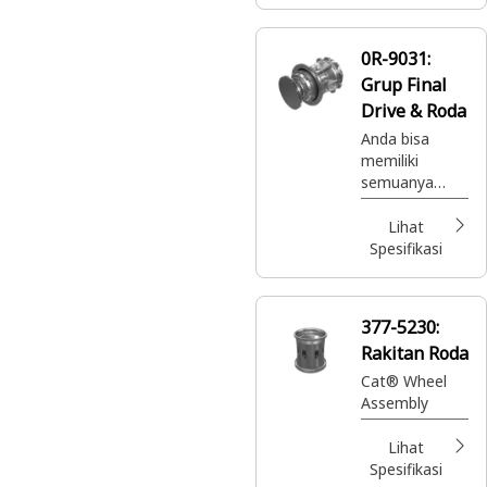
berkualitas
terbaik dengan
garansi penuh
0R-9031:
di mana pun
Grup Final
dan kapan pun
Anda
Drive & Roda
membutuhkan
Anda bisa
nya -
memiliki
semuanya
semuanya
dengan harga
dengan Cat
sangat murah.
Reman. Suku
Lihat
cadang Cat®
Spesifikasi
berkualitas
terbaik dengan
garansi penuh
377-5230:
di mana pun
Rakitan Roda
dan kapan pun
Anda
Cat® Wheel
membutuhkan
Assembly
nya -
semuanya
Lihat
dengan harga
Spesifikasi
sangat murah.