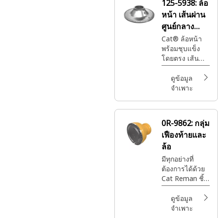
125-5938:
ล้อ
and load
หน้า เส้นผ่าน
support in
equipment
ศูนย์กลาง
ภายนอก
Cat® ล้อหน้า
พร้อมชุบแข็ง
1179มม
โดยตรง เส้น
ผ่านศูนย์กลาง
ภายนอก
ดูข้อมูล
1179มม.
จำเพาะ
0R-9862:
กลุ่ม
เฟืองท้ายและ
ล้อ
มีทุกอย่างที่
ต้องการได้ด้วย
Cat Reman ชิ้น
ส่วน Cat®ที่ดี
ที่สุดพร้อมการ
ดูข้อมูล
รับประกันเต็ม
จำเพาะ
รูปแบบในเวลา