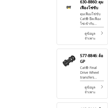
630-8860:
ดุม
เฟืองโซ่ขับ
ดุมเฟืองโซ่ขับ
Cat® ยึดเฟือง
โซ่เข้ากับ
เครื่องจักรอย่าง
แน่นหนา ช่วย
ดูข้อมูล
ให้การถ่ายโอน
จำเพาะ
กำลังและ
ควบคุมการ
เคลื่อนที่ของ
577-8846:
ล้อ
เครื่องจักรมี
GP
ประสิทธิภาพ
Cat® Final
Drive Wheel
transfers
torque from
the final drive
ดูข้อมูล
to the ground,
จำเพาะ
enabling
controlled
movement