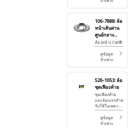
รับประกันเต็ม
จำเพาะ
รูปแบบในเวลา
และสถานที่ที่
คุณต้องการ
106-7888:
ล้อ
ทั้งหมดนี้ใน
หน้าเส้นผ่าน
ราคาที่จับต้องได้
ศูนย์กลาง
ภายนอก
ล้อ (หน้า) Cat®
1,173 มม.
ดูข้อมูล
จำเพาะ
526-1053:
ล้อ
ชุดเฟืองท้าย
ชุดเฟืองท้าย
และล้อเบรกสําห
รับใช้ในเพลา
Cat®
ดูข้อมูล
จำเพาะ