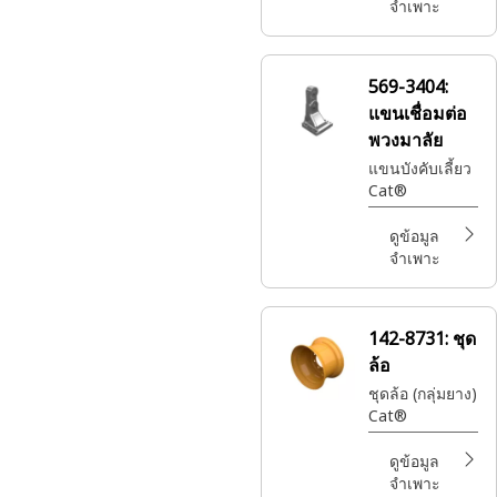
braking and
จำเพาะ
drive
components
to control
569-3404:
wheel
แขนเชื่อมต่อ
movement
and ensure
พวงมาลัย
reliable
แขนบังคับเลี้ยว
operation
Cat®
ดูข้อมูล
จำเพาะ
142-8731:
ชุด
ล้อ
ชุดล้อ (กลุ่มยาง)
Cat®
ดูข้อมูล
จำเพาะ