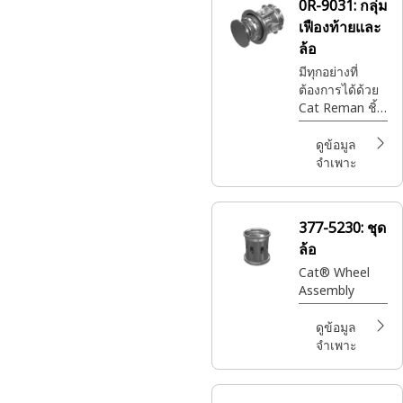
0R-9031:
กลุ่ม
ทั้งหมดนี้ใน
เฟืองท้ายและ
ราคาที่จับต้องได้
ล้อ
มีทุกอย่างที่
ต้องการได้ด้วย
Cat Reman ชิ้น
ส่วน Cat®ที่ดี
ที่สุดพร้อมการ
ดูข้อมูล
รับประกันเต็ม
จำเพาะ
รูปแบบในเวลา
และสถานที่ที่
คุณต้องการ
377-5230:
ชุด
ทั้งหมดนี้ใน
ล้อ
ราคาที่จับต้องได้
Cat® Wheel
Assembly
ดูข้อมูล
จำเพาะ