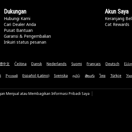
Dukungan
Akun Saya
Hubungi Kami
Keranjang Bel
Cari Dealer Anda
Cat Rewards
Pusat Bantuan
Garansi & Pengembalian
Inkuiri status pesanan
體中文
Čeština
Dansk
Nederlands
Suomi
Français
Deutsch
Ελλη
ă
Русский
Español (Latino)
Svenska
தமிழ்
తెలుగు
ไทย
Türkçe
Укр
gan Menjual atau Membagikan Informasi Pribadi Saya