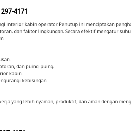
g
297-4171
i interior kabin operator. Penutup ini menciptakan pengha
kotoran, dan faktor lingkungan. Secara efektif mengatur su
m.
usan.
otoran, dan puing-puing.
ior kabin.
ngurangi kebisingan.
erja yang lebih nyaman, produktif, dan aman dengan meng