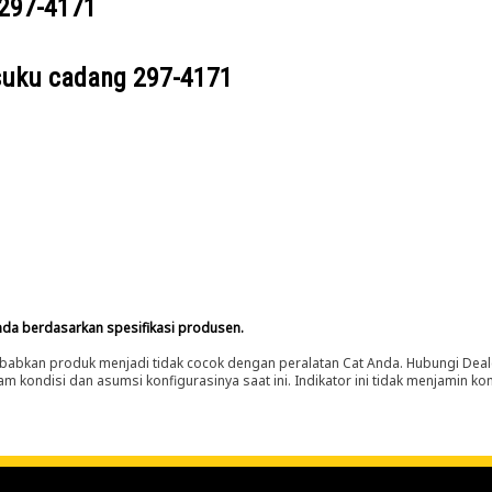
297-4171
suku cadang
297-4171
nda berdasarkan spesifikasi produsen.
abkan produk menjadi tidak cocok dengan peralatan Cat Anda. Hubungi Deal
m kondisi dan asumsi konfigurasinya saat ini. Indikator ini tidak menjamin k