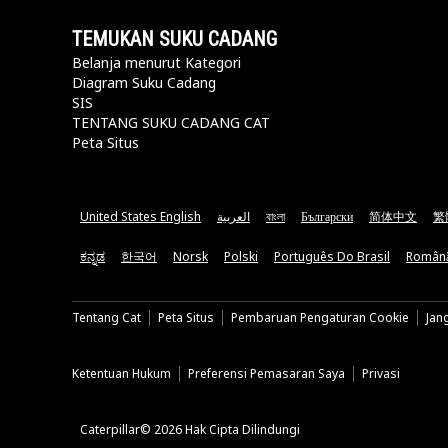
TEMUKAN SUKU CADANG
Belanja menurut Kategori
Diagram Suku Cadang
SIS
TENTANG SUKU CADANG CAT
Peta Situs
United States English
العربية
বাংলা
Български
简体中文
繁
ಕನ್ನಡ
한국어
Norsk
Polski
Português Do Brasil
Român
Tentang Cat
Peta Situs
Pembaruan Pengaturan Cookie
Jan
Ketentuan Hukum
Preferensi Pemasaran Saya
Privasi
Caterpillar© 2026 Hak Cipta Dilindungi