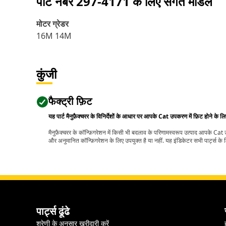
पार्ट नंबर
297-4171
के लिए संगत मॉडल
मोटर ग्रेडर
16M 14M
कुंजी
फैक्ट्री फ़िट
यह पार्ट मैनुफ़ैक्चरर के विनिर्देशों के आधार पर आपके Cat उपकरण में फ़िट होने के ल
मैनुफ़ैक्चरर के कॉन्फ़िगरेशन में किसी भी बदलाव के परिणामस्वरूप उत्पाद आपके Ca
और अनुमानित कॉन्फ़िगरेशन के लिए उपयुक्त है या नहीं. यह इंडिकेटर सभी पार्ट्स के लि
पार्ट्स ढूंढे
श्रेणी के अनुसार खरीदारी करें