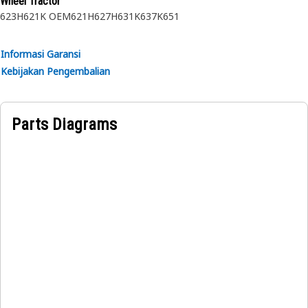
Wheel Tractor
berat.
623H
621K OEM
621H
627H
631K
637K
651
Informasi Garansi
Kebijakan Pengembalian
Parts Diagrams