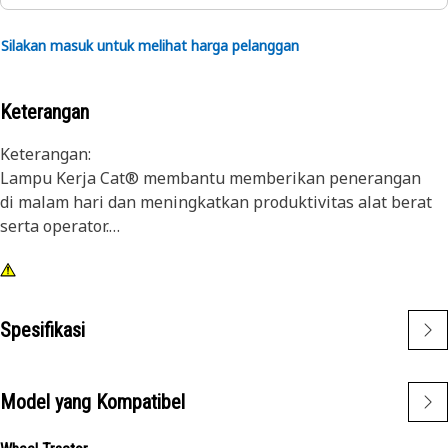
Silakan masuk untuk melihat harga pelanggan
Keterangan
Keterangan:
Lampu Kerja Cat® membantu memberikan penerangan
di malam hari dan meningkatkan produktivitas alat berat
serta operator.
Atribut:
1) Lampu Cat Premium didesain untuk tahan terhadap
tingkat getaran yang tinggi dari alat berat besar dan kecil
Spesifikasi
2)Lampu Cat dapat disesuaikan dengan alat berat lain di
armada Anda, dan dapat diretrofit ke alat berat lama
Model yang Kompatibel
Aplikasi:
Didesain untuk digunakan dalam kondisi yang sangat