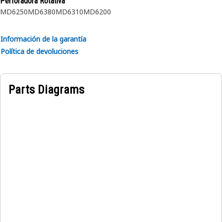
Perforadora Rotativa
Aplicación:
MD6250
MD6380
MD6310
MD6200
Están diseñadas para usarse en condiciones
extremadamente adversas.
Información de la garantía
Política de devoluciones
Parts Diagrams