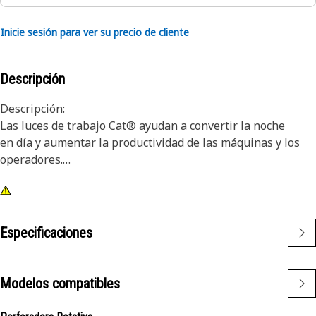
Inicie sesión para ver su precio de cliente
Descripción
Descripción:
Las luces de trabajo Cat® ayudan a convertir la noche
en día y aumentar la productividad de las máquinas y los
operadores.
Atributos:
1) Las luces de primera calidad Cat están diseñadas para
cumplir con los exigentes niveles de vibraciones de las
Especificaciones
máquinas grandes y pequeñas.
2) Las luces Cat se adaptan a otras máquinas de su flota y
pueden modificarse para ajustarse a máquinas más
Modelos compatibles
antiguas.