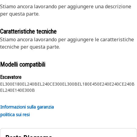
Stiamo ancora lavorando per aggiungere una descrizione
per questa parte.
Caratteristiche tecniche
Stiamo ancora lavorando per aggiungere le caratteristiche
tecniche per questa parte.
Modelli compatibili
Escavatore
EL300
E180
EL240B
EL240C
E300
EL300B
EL180
E450
E240
E240C
E240B
EL240
E140
E300B
Informazioni sulla garanzia
politica sui resi