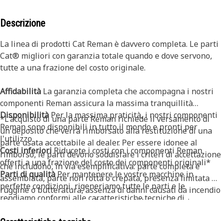
Descrizione
La linea di prodotti Cat Reman è davvero completa. Le parti
Cat® migliori con garanzia totale quando e dove servono,
tutte a una frazione del costo originale.
Affidabilità
La garanzia completa che accompagna i nostri
componenti Reman assicura la massima tranquillità
Disponibilità
Per la massima praticità, i nostri componenti
*L'acquisto di una parte Reman richiede il versamento di
Reman sono disponibili in tutto il mondo e pronti per
un deposito che verrà rimborsato alla restituzione di una
l'utilizzo
parte usata accettabile al dealer. Per essere idonee al
Costi inferiori
Riducete i costi con i componenti Reman
rimborso, le parti devono soddisfare i criteri di accettazione
offerti a una frazione del costo dei componenti originali*
che includono, in via esemplificativa: parte completa e
Parti di qualità
Per mantenere le vostre macchine in
assemblata, parte non rotta o crepata, presenza limitata di
perfette condizioni, rigeneriamo tutte le parti e le
ruggine o butteratura, assenza di danni causati da incendio
rendiamo conformi alle caratteristiche tecniche di
ed esistenza di un codice Cat accettabile. L'accettazione per
Caterpillar. Solo Cat Reman ha accesso alle caratteristiche
questo prodotto specifico è più complessa: per ulteriori