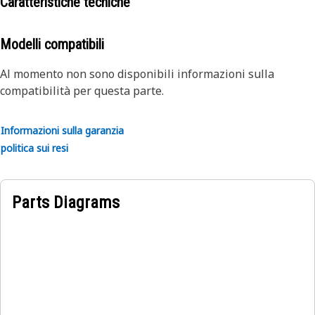
tecniche di Caterpillar.
Caratteristiche tecniche
dettagli, contattate il vostro dealer.
Aggiornamenti critici
Rendendo regolarmente disponibili
gli aggiornamenti ai prodotti, i componenti Reman
Modelli compatibili
includono sempre gli ultimi miglioramenti alla
progettazione
Al momento non sono disponibili informazioni sulla
compatibilità per questa parte.
Informazioni sulla garanzia
politica sui resi
Parts Diagrams