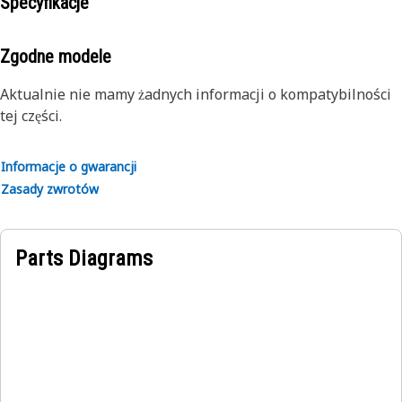
najnowsze osiągnięcia techniki i według takich standardów
Specyfikacje
regenerujemy podzespoły Reman
Zgodne modele
Aktualnie nie mamy żadnych informacji o kompatybilności
tej części.
Informacje o gwarancji
Zasady zwrotów
Parts Diagrams