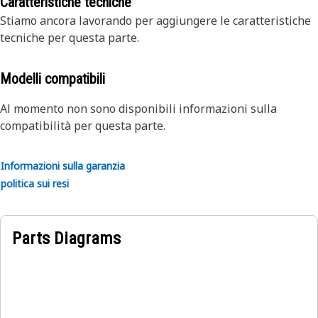
tecniche di Caterpillar.
Caratteristiche tecniche
dettagli, contattate il vostro dealer.
Aggiornamenti critici
Rendendo regolarmente disponibili
Stiamo ancora lavorando per aggiungere le caratteristiche
gli aggiornamenti ai prodotti, i componenti Reman
tecniche per questa parte.
includono sempre gli ultimi miglioramenti alla
progettazione
Modelli compatibili
Al momento non sono disponibili informazioni sulla
compatibilità per questa parte.
Informazioni sulla garanzia
politica sui resi
Parts Diagrams