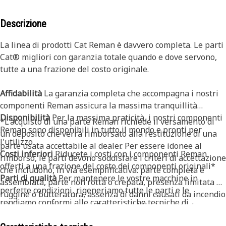
Descrizione
La linea di prodotti Cat Reman è davvero completa. Le parti
Cat® migliori con garanzia totale quando e dove servono,
tutte a una frazione del costo originale.
Affidabilità
La garanzia completa che accompagna i nostri
componenti Reman assicura la massima tranquillità
Disponibilità
Per la massima praticità, i nostri componenti
*L'acquisto di una parte Reman richiede il versamento di
Reman sono disponibili in tutto il mondo e pronti per
un deposito che verrà rimborsato alla restituzione di una
l'utilizzo
parte usata accettabile al dealer. Per essere idonee al
Costi inferiori
Riducete i costi con i componenti Reman
rimborso, le parti devono soddisfare i criteri di accettazione
offerti a una frazione del costo dei componenti originali*
che includono, in via esemplificativa: parte completa e
Parti di qualità
Per mantenere le vostre macchine in
assemblata, parte non rotta o crepata, presenza limitata di
perfette condizioni, rigeneriamo tutte le parti e le
ruggine o butteratura, assenza di danni causati da incendio
rendiamo conformi alle caratteristiche tecniche di
ed esistenza di un codice Cat accettabile. L'accettazione per
Caterpillar. Solo Cat Reman ha accesso alle caratteristiche
questo prodotto specifico è più complessa: per ulteriori