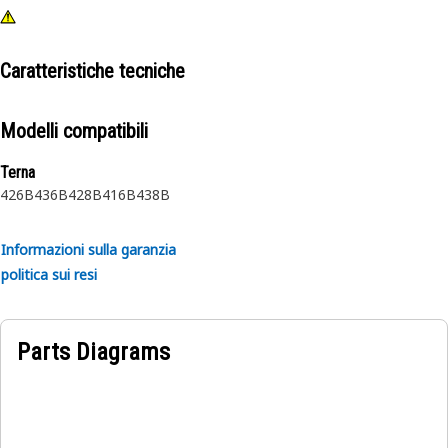
Caratteristiche tecniche
Modelli compatibili
Terna
426B
436B
428B
416B
438B
Informazioni sulla garanzia
politica sui resi
Parts Diagrams