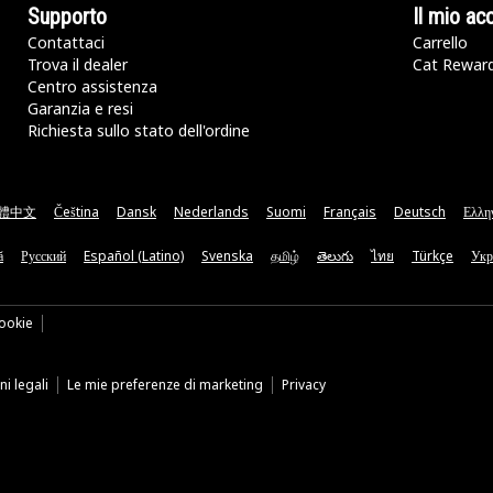
Supporto
Il mio ac
Contattaci
Carrello
Trova il dealer
Cat Rewar
Centro assistenza
Garanzia e resi
Richiesta sullo stato dell'ordine
體中文
Čeština
Dansk
Nederlands
Suomi
Français
Deutsch
Ελλη
ă
Русский
Español (Latino)
Svenska
தமிழ்
తెలుగు
ไทย
Türkçe
Укр
ookie
i legali
Le mie preferenze di marketing
Privacy