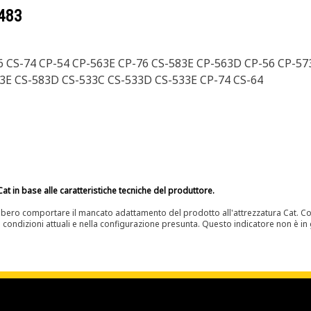
483
76 CS-74 CP-54 CP-563E CP-76 CS-583E CP-563D CP-56 CP-5
3E CS-583D CS-533C CS-533D CS-533E CP-74 CS-64
at in base alle caratteristiche tecniche del produttore.
bero comportare il mancato adattamento del prodotto all'attrezzatura Cat. Con
e condizioni attuali e nella configurazione presunta. Questo indicatore non è in g