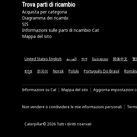
Trova parti di ricambio
Acquista per categoria
Diagramma dei ricambi
SIS
Informazioni sulle parti di ricambio Cat
Mappa del sito
United States English
العربية
বাংলা
Български
简体中文
繁
ಕನ್ನಡ
한국어
Norsk
Polski
Português Do Brasil
Român
Informazioni su Cat
Mappa del sito
Aggiorna impostazioni c
Non vendere o condividere le mie informazioni personali
Termin
Caterpillar© 2026 Tutti i diritti riservati