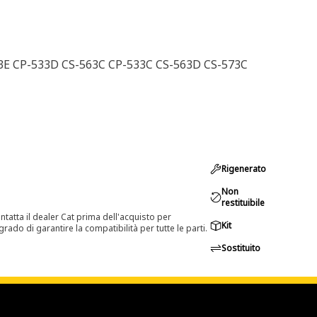
73E CP-533D CS-563C CP-533C CS-563D CS-573C
Rigenerato
Non
restituibile
tatta il dealer Cat prima dell'acquisto per
Kit
rado di garantire la compatibilità per tutte le parti.
Sostituito