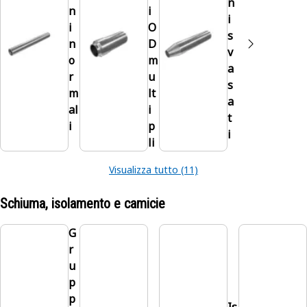
n
n
i
i
i
O
s
n
D
v
o
m
a
r
u
s
m
lt
a
al
i
t
i
p
i
li
Visualizza tutto (11)
Schiuma, isolamento e camicie
G
r
u
p
p