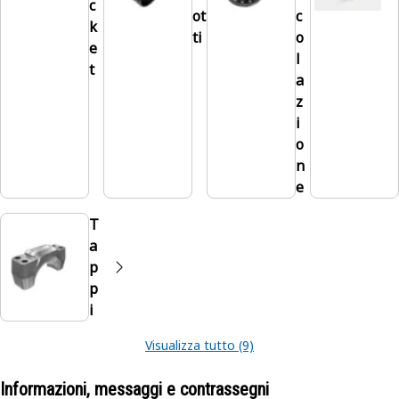
c
ot
c
k
ti
o
e
l
t
a
z
i
o
n
e
T
a
p
p
i
Visualizza tutto (9)
Informazioni, messaggi e contrassegni