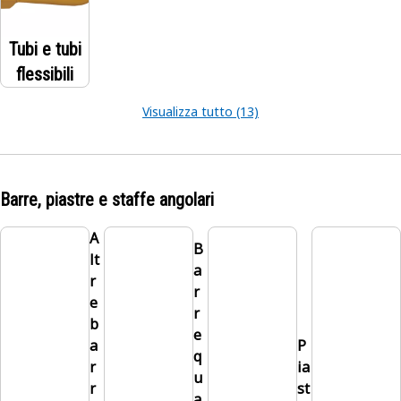
Tubi e tubi
flessibili
Visualizza tutto (13)
Barre, piastre e staffe angolari
A
B
lt
a
r
r
e
r
b
e
a
P
q
r
ia
u
r
st
a