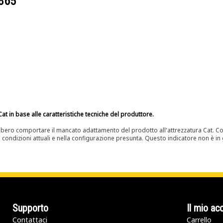
865
at in base alle caratteristiche tecniche del produttore.
bero comportare il mancato adattamento del prodotto all'attrezzatura Cat. Con
e condizioni attuali e nella configurazione presunta. Questo indicatore non è in g
Supporto
Il mio ac
Contattaci
Carrello