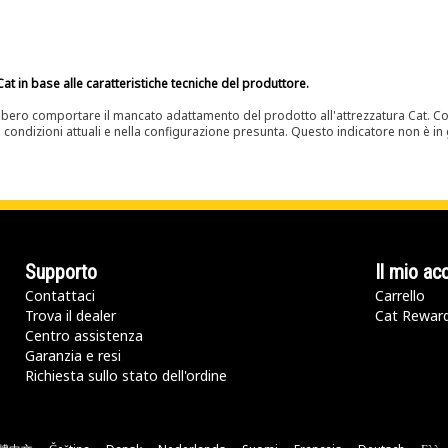
at in base alle caratteristiche tecniche del produttore.
bero comportare il mancato adattamento del prodotto all'attrezzatura Cat. Con
e condizioni attuali e nella configurazione presunta. Questo indicatore non è in g
Supporto
Il mio ac
Contattaci
Carrello
Trova il dealer
Cat Rewar
Centro assistenza
Garanzia e resi
Richiesta sullo stato dell'ordine