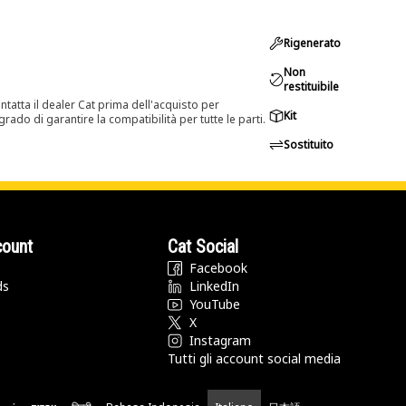
Rigenerato
Non
restituibile
tatta il dealer Cat prima dell'acquisto per
Kit
rado di garantire la compatibilità per tutte le parti.
Sostituito
count
Cat Social
Facebook
ds
LinkedIn
YouTube
X
Instagram
Tutti gli account social media