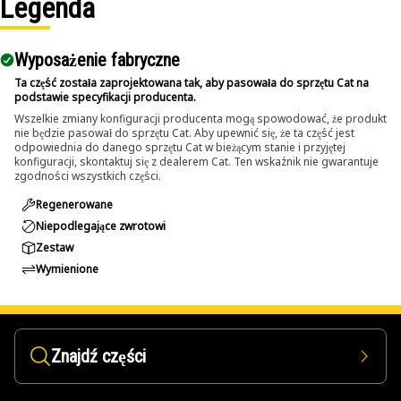
Legenda
Wyposażenie fabryczne
Ta część została zaprojektowana tak, aby pasowała do sprzętu Cat na
podstawie specyfikacji producenta.
Wszelkie zmiany konfiguracji producenta mogą spowodować, że produkt
nie będzie pasował do sprzętu Cat. Aby upewnić się, że ta część jest
odpowiednia do danego sprzętu Cat w bieżącym stanie i przyjętej
konfiguracji, skontaktuj się z dealerem Cat. Ten wskaźnik nie gwarantuje
zgodności wszystkich części.
Regenerowane
Niepodlegające zwrotowi
Zestaw
Wymienione
Znajdź części