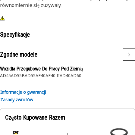
równomiernie się zużywały.
Specyfikacje
Zgodne modele
Wozidła Przegubowe Do Pracy Pod Ziemią
AD45
AD55B
AD55
AE40
AE40 II
AD40
AD60
Informacje o gwarancji
Zasady zwrotów
Często Kupowane Razem