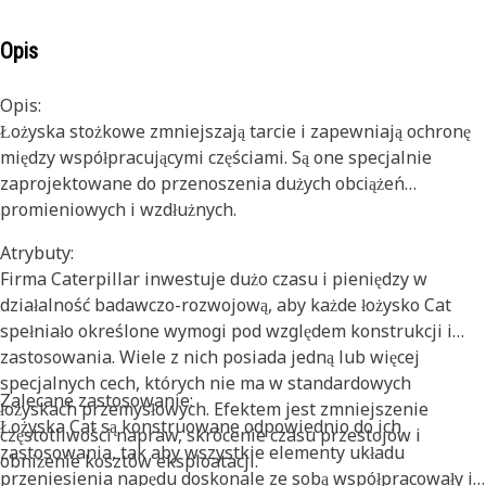
Opis
Opis:
Łożyska stożkowe zmniejszają tarcie i zapewniają ochronę
między współpracującymi częściami. Są one specjalnie
zaprojektowane do przenoszenia dużych obciążeń
promieniowych i wzdłużnych.
Atrybuty:
Firma Caterpillar inwestuje dużo czasu i pieniędzy w
działalność badawczo-rozwojową, aby każde łożysko Cat
spełniało określone wymogi pod względem konstrukcji i
zastosowania. Wiele z nich posiada jedną lub więcej
specjalnych cech, których nie ma w standardowych
Zalecane zastosowanie:
łożyskach przemysłowych. Efektem jest zmniejszenie
Łożyska Cat są konstruowane odpowiednio do ich
częstotliwości napraw, skrócenie czasu przestojów i
zastosowania, tak aby wszystkie elementy układu
obniżenie kosztów eksploatacji.
przeniesienia napędu doskonale ze sobą współpracowały i