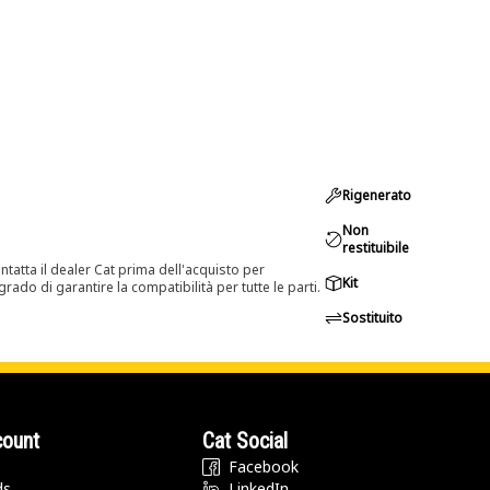
Rigenerato
Non
restituibile
tatta il dealer Cat prima dell'acquisto per
Kit
rado di garantire la compatibilità per tutte le parti.
Sostituito
count
Cat Social
Facebook
ds
LinkedIn