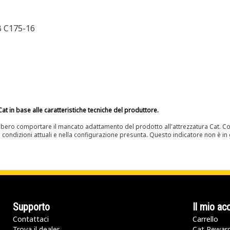
B C175-16
at in base alle caratteristiche tecniche del produttore.
bero comportare il mancato adattamento del prodotto all'attrezzatura Cat. Con
e condizioni attuali e nella configurazione presunta. Questo indicatore non è in g
Supporto
Il mio ac
Contattaci
Carrello
Trova il dealer
Cat Rewar