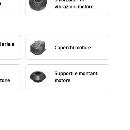
e
vibrazioni motore
 aria e
Coperchi motore
Supporti e montanti
stone
motore