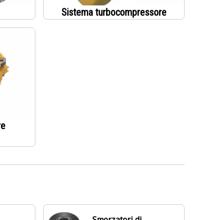
Sistema turbocompressore
re
Smorzatori di