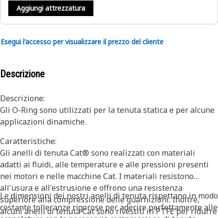
Aggiungi attrezzatura
Esegui l'accesso per visualizzare il prezzo del cliente
Descrizione
Descrizione:
Gli O-Ring sono utilizzati per la tenuta statica e per alcune
applicazioni dinamiche.
Caratteristiche:
Gli anelli di tenuta Cat® sono realizzati con materiali
adatti ai fluidi, alle temperature e alle pressioni presenti
nei motori e nelle macchine Cat. I materiali resistono
all'usura e all'estrusione e offrono una resistenza
Le dimensioni dei nostri anelli di tenuta rispettano in modo
superiore alla compressione delle guarnizioni. Inoltre,
costante tolleranze rigorose per aderire perfettamente alle
alcuni anelli di tenuta Cat sono rivestiti in PTFE per ridurre