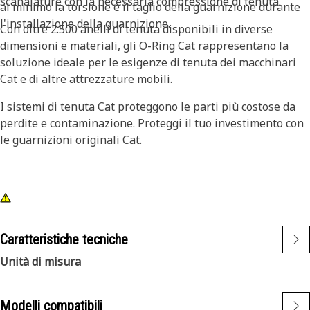
scanalature con la necessaria compressione di tenuta.
al minimo la torsione e il taglio della guarnizione durante
l'installazione della guarnizione.
Con oltre 2.500 anelli di tenuta disponibili in diverse
dimensioni e materiali, gli O-Ring Cat rappresentano la
soluzione ideale per le esigenze di tenuta dei macchinari
Cat e di altre attrezzature mobili.
I sistemi di tenuta Cat proteggono le parti più costose da
perdite e contaminazione. Proteggi il tuo investimento con
le guarnizioni originali Cat.
Caratteristiche tecniche
Unità di misura
Modelli compatibili