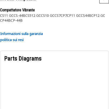
Compattatore Vibrante
CS11 GC
CS-44B
CS512 GC
CS10 GC
CS7
CP7
CP11 GC
CS44B
CP12 GC
CP44B
CP-44B
Informazioni sulla garanzia
politica sui resi
Parts Diagrams