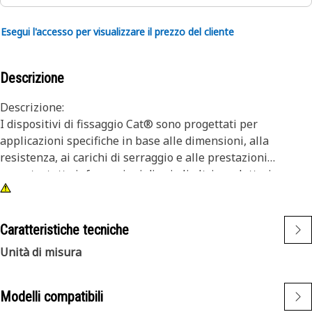
Esegui l'accesso per visualizzare il prezzo del cliente
Descrizione
Descrizione:
I dispositivi di fissaggio Cat® sono progettati per
applicazioni specifiche in base alle dimensioni, alla
resistenza, ai carichi di serraggio e alle prestazioni
passate, tutte informazioni di cui gli altri produttori non
dispongono. Sono scelti per durare fino alla rigenerazione
o per tutta la vita utile della macchina. Anche se i
dispositivi di fissaggio e la bulloneria di altri produttori
Caratteristiche tecniche
possono sembrare adatti alla vostra macchina, nessun'altra
Unità di misura
azienda conosce le vostre attrezzature come noi.
Le viti e i bulloni a testa esagonale sono dotate delle
filettature più robuste.
Modelli compatibili