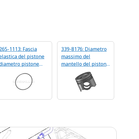
265-1113: Fascia
339-8176: Diametro
elastica del pistone
massimo del
diametro pistone
mantello del pistone:
130 mm
129,93 mm