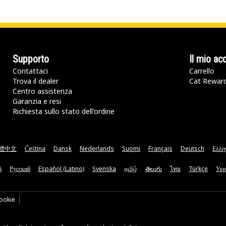
Supporto
Il mio ac
Contattaci
Carrello
Trova il dealer
Cat Rewar
Centro assistenza
Garanzia e resi
Richiesta sullo stato dell'ordine
體中文
Čeština
Dansk
Nederlands
Suomi
Français
Deutsch
Ελλη
ă
Русский
Español (Latino)
Svenska
தமிழ்
తెలుగు
ไทย
Türkçe
Укр
ookie