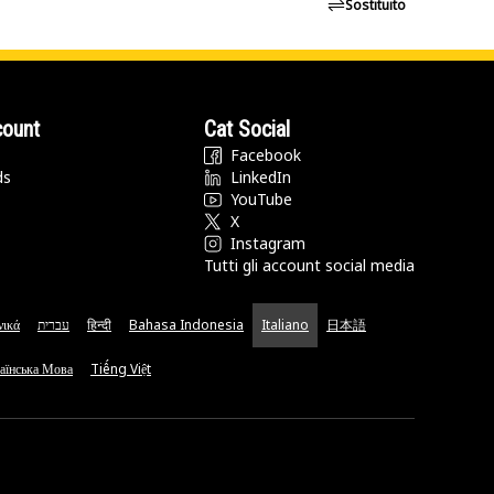
Sostituito
count
Cat Social
Facebook
ds
LinkedIn
YouTube
X
Instagram
Tutti gli account social media
νικά
עברית
हिन्दी
Bahasa Indonesia
Italiano
日本語
аїнська Мова
Tiếng Việt