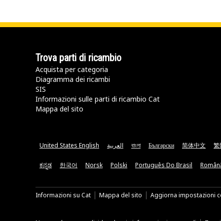
Trova parti di ricambio
Acquista per categoria
Diagramma dei ricambi
SIS
Informazioni sulle parti di ricambio Cat
Mappa del sito
United States English
العربية
বাংলা
Български
简体中文
繁
ಕನ್ನಡ
한국어
Norsk
Polski
Português Do Brasil
Român
Informazioni su Cat
Mappa del sito
Aggiorna impostazioni c