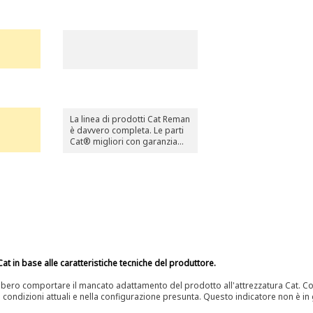
La linea di prodotti Cat Reman
è davvero completa. Le parti
Cat® migliori con garanzia
totale quando e dove
servono, tutte a una frazione
del prezzo originale.
at in base alle caratteristiche tecniche del produttore.
bero comportare il mancato adattamento del prodotto all'attrezzatura Cat. Con
e condizioni attuali e nella configurazione presunta. Questo indicatore non è in g