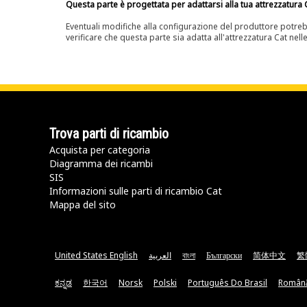
Questa parte è progettata per adattarsi alla tua attrezzatura C
Eventuali modifiche alla configurazione del produttore potreb
verificare che questa parte sia adatta all'attrezzatura Cat nell
Trova parti di ricambio
Acquista per categoria
Diagramma dei ricambi
SIS
Informazioni sulle parti di ricambio Cat
Mappa del sito
United States English
العربية
বাংলা
Български
简体中文
繁
ಕನ್ನಡ
한국어
Norsk
Polski
Português Do Brasil
Român