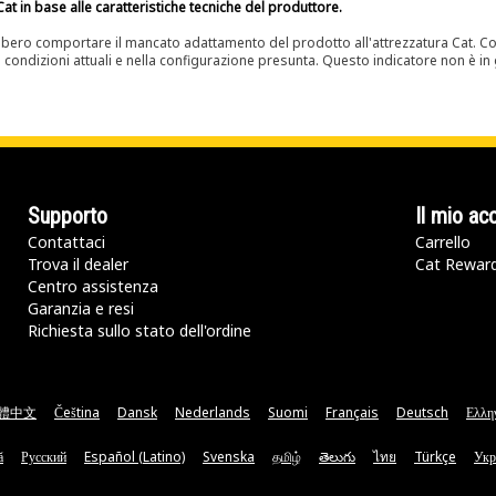
at in base alle caratteristiche tecniche del produttore.
bero comportare il mancato adattamento del prodotto all'attrezzatura Cat. Con
e condizioni attuali e nella configurazione presunta. Questo indicatore non è in g
Supporto
Il mio ac
Contattaci
Carrello
Trova il dealer
Cat Rewar
Centro assistenza
Garanzia e resi
Richiesta sullo stato dell'ordine
體中文
Čeština
Dansk
Nederlands
Suomi
Français
Deutsch
Ελλη
ă
Русский
Español (Latino)
Svenska
தமிழ்
తెలుగు
ไทย
Türkçe
Укр