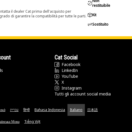
Non
restituibile
tatta il dealer Cat prima dell'acquisto per
Kit
rado di garantire la compatibilità per tutte le parti.
Sostituito
count
Cat Social
Facebook
ds
LinkedIn
YouTube
X
Instagram
Tutti gli account social media
νικά
עברית
हिन्दी
Bahasa Indonesia
Italiano
日本語
аїнська Мова
Tiếng Việt