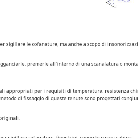
r sigillare le cofanature, ma anche a scopo di insonorizzazi
agganciarle, premerle all'interno di una scanalatura o monta
i appropriati per i requisiti di temperatura, resistenza chim
l metodo di fissaggio di queste tenute sono progettati congiu
riginali.
 sigillare cofanature, finestrini, coperchi e vani cabina.