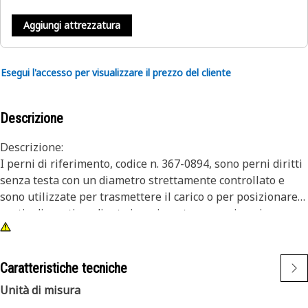
Aggiungi attrezzatura
Esegui l'accesso per visualizzare il prezzo del cliente
Descrizione
Descrizione:
I perni di riferimento, codice n. 367-0894, sono perni diritti
senza testa con un diametro strettamente controllato e
sono utilizzate per trasmettere il carico o per posizionare
parti adiacenti mediante inserimento a pressione in una o
entrambe le parti. Le parti di fissaggio e bulloneria Cat
sono progettate per applicazioni specifiche in base a
dimensioni, resistenza, carico di serraggio e prestazioni
Caratteristiche tecniche
passate. Queste sono informazioni che altri produttori non
Unità di misura
hanno. Sono selezionati per durare fino alla ricostruzione o