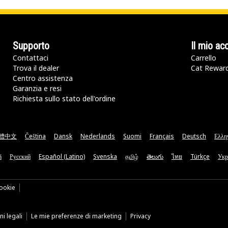
Supporto
Il mio ac
Contattaci
Carrello
Trova il dealer
Cat Rewar
Centro assistenza
Garanzia e resi
Richiesta sullo stato dell'ordine
體中文
Čeština
Dansk
Nederlands
Suomi
Français
Deutsch
Ελλη
ă
Русский
Español (Latino)
Svenska
தமிழ்
తెలుగు
ไทย
Türkçe
Укр
ookie
i legali
Le mie preferenze di marketing
Privacy