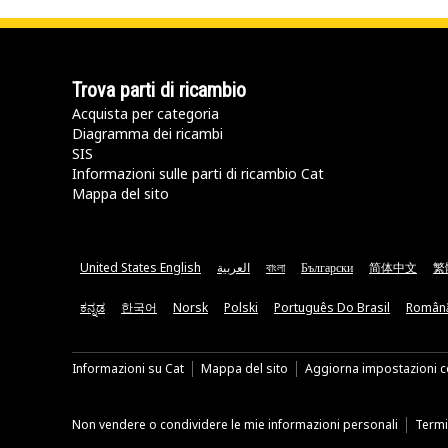
Trova parti di ricambio
Acquista per categoria
Diagramma dei ricambi
SIS
Informazioni sulle parti di ricambio Cat
Mappa del sito
United States English
العربية
বাংলা
Български
简体中文
繁
ಕನ್ನಡ
한국어
Norsk
Polski
Português Do Brasil
Român
Informazioni su Cat
Mappa del sito
Aggiorna impostazioni c
Non vendere o condividere le mie informazioni personali
Termin