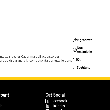
Rigenerato
Non
restituibile
tatta il dealer Cat prima dell'acquisto per
Kit
rado di garantire la compatibilità per tutte le parti.
Sostituito
count
Cat Social
Facebook
ds
LinkedIn