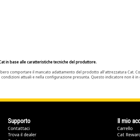
at in base alle caratteristiche tecniche del produttore.
bero comportare il mancato adattamento del prodotto all'attrezzatura Cat. Con
e condizioni attuali e nella configurazione presunta. Questo indicatore non è in g
Supporto
Il mio ac
Contattaci
Carrello
Trova il dealer
Cat Rewar