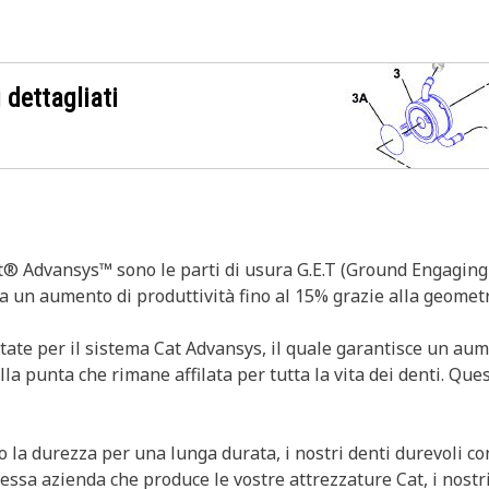
 dettagliati
at® Advansys™ sono le parti di usura G.E.T (Ground Engaging 
un aumento di produttività fino al 15% grazie alla geometri
ate per il sistema Cat Advansys, il quale garantisce un aum
lla punta che rimane affilata per tutta la vita dei denti. Qu
 la durezza per una lunga durata, i nostri denti durevoli co
stessa azienda che produce le vostre attrezzature Cat, i nost