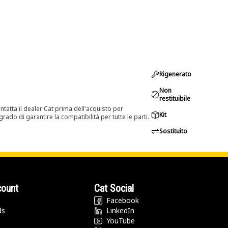
Rigenerato
Non
restituibile
tatta il dealer Cat prima dell'acquisto per
Kit
rado di garantire la compatibilità per tutte le parti.
Sostituito
count
Cat Social
Facebook
ds
LinkedIn
YouTube