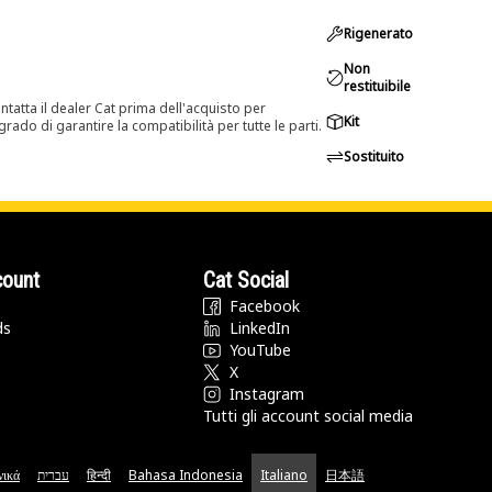
Rigenerato
Non
restituibile
tatta il dealer Cat prima dell'acquisto per
Kit
rado di garantire la compatibilità per tutte le parti.
Sostituito
count
Cat Social
Facebook
ds
LinkedIn
YouTube
X
Instagram
Tutti gli account social media
νικά
עברית
हिन्दी
Bahasa Indonesia
Italiano
日本語