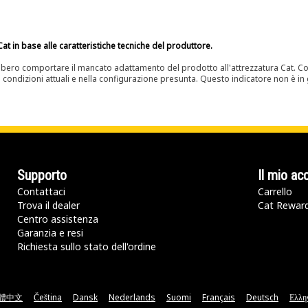
at in base alle caratteristiche tecniche del produttore.
bero comportare il mancato adattamento del prodotto all'attrezzatura Cat. Con
e condizioni attuali e nella configurazione presunta. Questo indicatore non è in g
Supporto
Il mio ac
Contattaci
Carrello
Trova il dealer
Cat Rewar
Centro assistenza
Garanzia e resi
Richiesta sullo stato dell'ordine
體中文
Čeština
Dansk
Nederlands
Suomi
Français
Deutsch
Ελλη