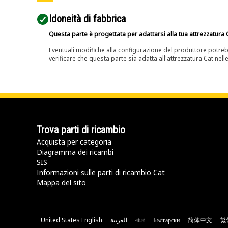
Idoneità di fabbrica
Questa parte è progettata per adattarsi alla tua attrezzatura C
Eventuali modifiche alla configurazione del produttore potreb
verificare che questa parte sia adatta all'attrezzatura Cat nell
Trova parti di ricambio
Acquista per categoria
Diagramma dei ricambi
SIS
Informazioni sulle parti di ricambio Cat
Mappa del sito
United States English
العربية
বাংলা
Български
简体中文
繁