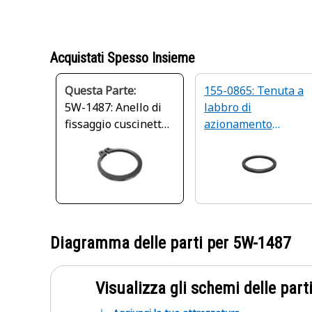
Acquistati Spesso Insieme
Questa Parte:
155-0865: Tenuta a
5W-1487: Anello di
labbro di
fissaggio cuscinetto
azionamento
a rulli, diametro
dell'oscillazione
interno 32,2 mm
Diagramma delle parti per
5W-1487
Visualizza gli schemi delle parti