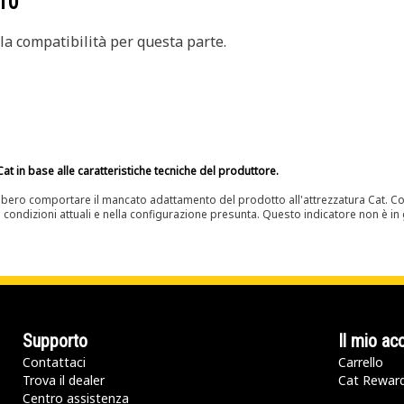
10
a compatibilità per questa parte.
at in base alle caratteristiche tecniche del produttore.
bero comportare il mancato adattamento del prodotto all'attrezzatura Cat. Con
e condizioni attuali e nella configurazione presunta. Questo indicatore non è in g
Supporto
Il mio ac
Contattaci
Carrello
Trova il dealer
Cat Rewar
Centro assistenza