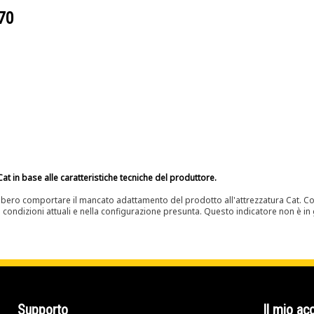
70
at in base alle caratteristiche tecniche del produttore.
bero comportare il mancato adattamento del prodotto all'attrezzatura Cat. Con
e condizioni attuali e nella configurazione presunta. Questo indicatore non è in g
Supporto
Il mio ac