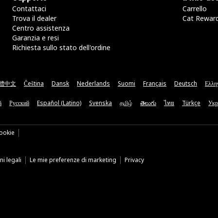
Contattaci
Carrello
Trova il dealer
Cat Rewar
Centro assistenza
Garanzia e resi
Richiesta sullo stato dell'ordine
體中文
Čeština
Dansk
Nederlands
Suomi
Français
Deutsch
Ελλη
ă
Русский
Español (Latino)
Svenska
தமிழ்
తెలుగు
ไทย
Türkçe
Укр
ookie
i legali
Le mie preferenze di marketing
Privacy