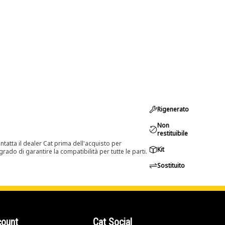
Rigenerato
Non
restituibile
tatta il dealer Cat prima dell'acquisto per
Kit
rado di garantire la compatibilità per tutte le parti.
Sostituito
count
Cat Social