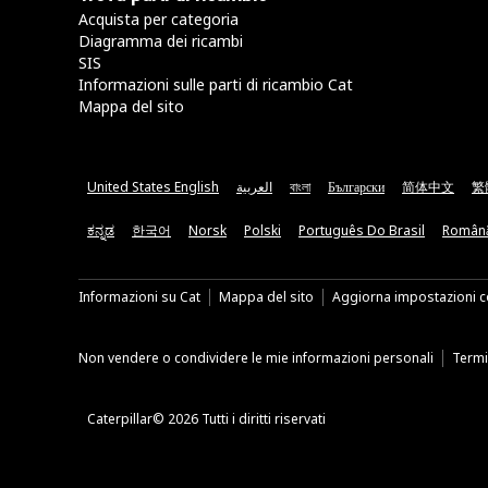
Acquista per categoria
Diagramma dei ricambi
SIS
Informazioni sulle parti di ricambio Cat
Mappa del sito
United States English
العربية
বাংলা
Български
简体中文
繁
ಕನ್ನಡ
한국어
Norsk
Polski
Português Do Brasil
Român
Informazioni su Cat
Mappa del sito
Aggiorna impostazioni c
Non vendere o condividere le mie informazioni personali
Termin
Caterpillar© 2026 Tutti i diritti riservati