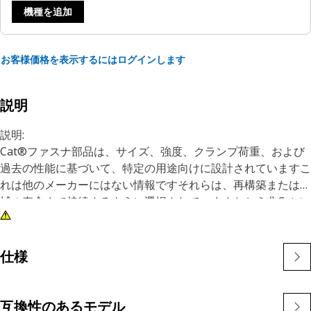
機種を追加
お客様価格を表示するにはログインします
説明
説明:
Cat®ファスナ部品は、サイズ、強度、クランプ荷重、および
過去の性能に基づいて、特定の用途向けに設計されていますこ
れは他のメーカーにはない情報ですそれらは、再構築または機
械の寿命まで持続するように選択されていますたとえ非Catの
ハードウェアやファスナがあなたの機械に適しているように思
えるかもしれませんが、他のどの企業も私たちが知っているよ
うにあなたの機器を理解していません
仕様
これらのネジは、独自のスレッドを作成することができます。
プラスチック製のネジ形成は、プラスチック製のボスを割らな
いように形成されたネジ山を持っています。 金属ねじ形成に
互換性のあるモデル