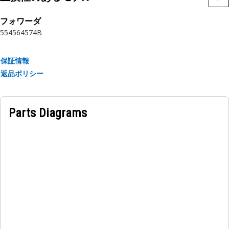
は、板金用のねじから構造用鋼にねじを作ることができるもの
まで、いくつかの種類があります。
フォワーダ
554
564
574B
特長:
• Catファスナは正確な仕様で製造され、耐久性、信頼性、生
保証情報
産性を重視して設計されています
返品ポリシー
• 強度と品質 – ファスナは、ISO、ASTM、ASME、SAEの要件
を満たしています
• Catボルト、ナット、ワッシャは、最大のクランプ力を実現
Parts Diagrams
するシステムとして連携するように設計されています
• 様々な用途の特別な要件を満たすコーティング(RoHS準拠)
用途
Cat ボルトとそれに適合する硬化ワッシャおよびナットは、一
貫して高いクランプ荷重を生み出す性能ベースのシステムを形
成します。Catファスナは、世界中のほとんどの機械や作業場
の用途で、組み立て、メンテナンス、修理のお手伝いをしま
す。