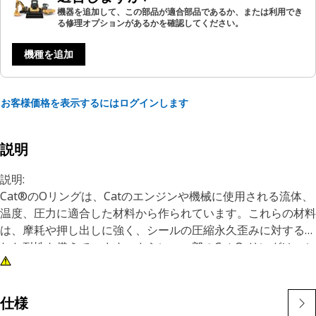
機器を追加して、この部品が適合部品であるか、または利用でき
る修理オプションがあるかを確認してください。
機種を追加
お客様価格を表示するにはログインします
説明
説明:
Cat®のOリングは、Catのエンジンや機械に使用される流体、
温度、圧力に適合した材料から作られています。これらの材料
は、摩耗や押し出しに強く、シールの圧縮永久歪みに対する優
れた耐性を備えています。さらに、一部のCat O-リングは、シ
ール取り付け時のシールのねじれや切断を最小限に抑えるた
め、PTFEでコーティングされています。
当社のO-リングの寸法は、必要なシール圧縮でシール溝に適
仕様
切にフィットするよう、常に厳しい公差に保たれています。