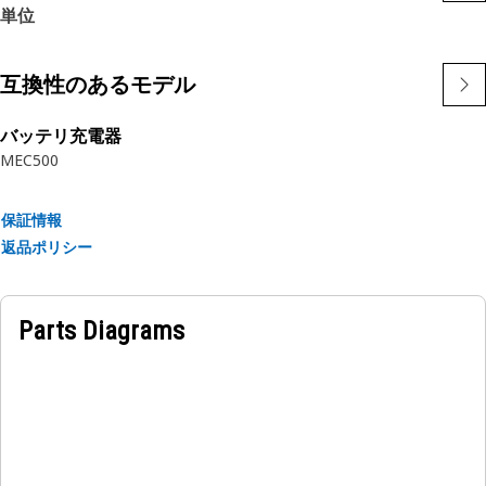
単位
2500種類以上のサイズと材質のOリングを取り揃え、Cat O-
Ringsは、Catやその他のモービル機器のOリングのニーズに最
適なソリューションです。Catシーリングシステムは、より高
互換性のあるモデル
価な部品を漏れや汚染から守ります。Cat純正シールで投資を
保護しましょう。O-リングは、Catのマシンやエンジンの多く
バッテリ充電器
の静的および動的ジョイントに使用されています。
MEC500
保証情報
返品ポリシー
Parts Diagrams