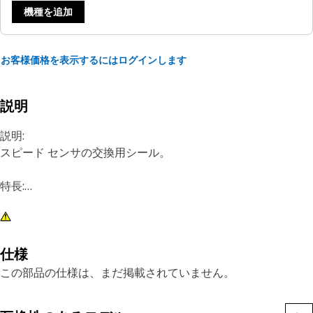
機種を追加
お客様価格を表示するにはログインします
説明
説明:
スピード センサの交換用シール。
特長:
用途
詳細については、オーナーズマニュアルを参照するか、最寄り
のCatディーラにお問い合わせください。
仕様
この部品の仕様は、まだ掲載されていません。