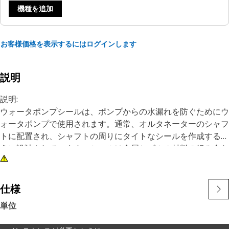
機種を追加
お客様価格を表示するにはログインします
説明
説明:
ウォータポンプシールは、ポンプからの水漏れを防ぐためにウ
ォータポンプで使用されます。通常、オルタネーターのシャフ
トに配置され、シャフトの周りにタイトなシールを作成するよ
うに設計されています。シールは金属とゴムの材料の組み合わ
せでできているため、ウォータポンプの高温高圧に耐えること
ができます。
仕様
特長:
単位
• 腐食やその他の化学反応に対する耐性を提供する平織り亜鉛
メッキ金属を使用して製造されています