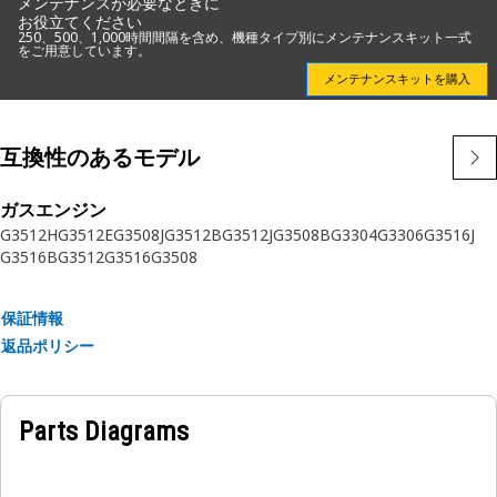
メンテナンスが必要なときに
• これらは正確な仕様に従って製造されており、耐久性、信頼
お役立てください
性、生産性を考慮して構築されています。
250、500、1,000時間間隔を含め、機種タイプ別にメンテナンスキット一式
をご用意しています。
メンテナンスキットを購入
用途
エンジンオイルスカベンジポンプスクリーンは、オイルの清浄
度を維持するために不可欠なコンポーネントであり、エンジン
互換性のあるモデル
の適切な機能と寿命にとって重要です。
ガスエンジン
G3512H
G3512E
G3508J
G3512B
G3512J
G3508B
G3304
G3306
G3516J
G3516B
G3512
G3516
G3508
保証情報
返品ポリシー
Parts Diagrams