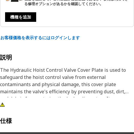
る修理オプションがあるかを確認してください。
機種を追加
お客様価格を表示するにはログインします
説明
The Hydraulic Hoist Control Valve Cover Plate is used to
safeguard the hoist control valve from external
contaminants and physical damage, this cover plate
maintains the valve's efficiency by preventing dust, dirt,
and debris from entering the hydraulic system. It ensures
the hoist control valve operates within a clean
environment, which is necessary for the smooth and
efficient control of hydraulic functions. Additionally, the
仕様
cover plate provides a robust barrier against mechanical