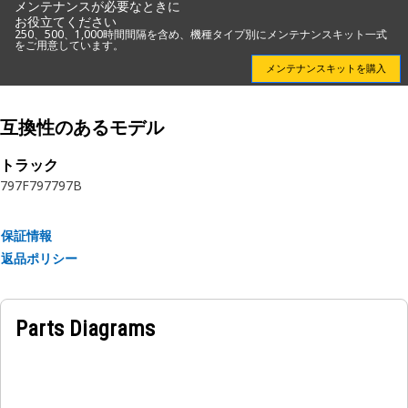
impacts that potentially damage the valve.
メンテナンスが必要なときに
お役立てください
250、500、1,000時間間隔を含め、機種タイプ別にメンテナンスキット一式
Attributes:
をご用意しています。
• Shields hoist control valve from contaminants.
メンテナンスキットを購入
• Protects valve from physical impacts.
互換性のあるモデル
Applications:
The Hydraulic Hoist Control Valve Cover Plate is positioned
トラック
over the hoist control valve within the hydraulic system,
797F
797
797B
protecting it from contaminants and physical damage,
thereby ensuring reliable hydraulic operations.
保証情報
返品ポリシー
Parts Diagrams