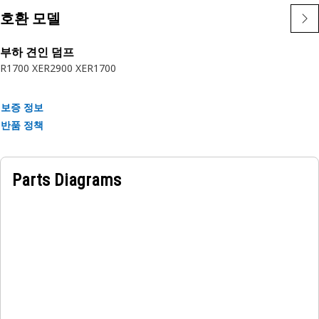
• 반조 볼트 나사산 크기: 1/2-20
호환 모델
• 장착 준비 완료
부하 견인 덤프
작업:
R1700 XE
R2900 XE
R1700
자세한 정보는 소유자 매뉴얼을 참조하거나 현지 Cat 지점으로
문의하십시오.
보증 정보
반품 정책
Parts Diagrams