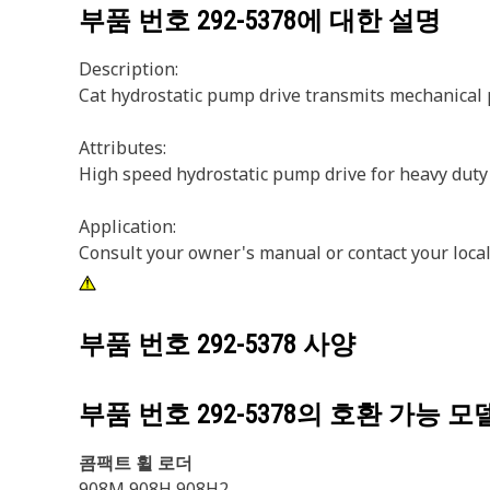
부품 번호
292-5378
에 대한 설명
Description:
Cat hydrostatic pump drive transmits mechanical 
Attributes:
High speed hydrostatic pump drive for heavy duty
Application:
Consult your owner's manual or contact your local
부품 번호
292-5378
사양
부품 번호
292-5378
의 호환 가능 모
콤팩트 휠 로더
908M 908H 908H2