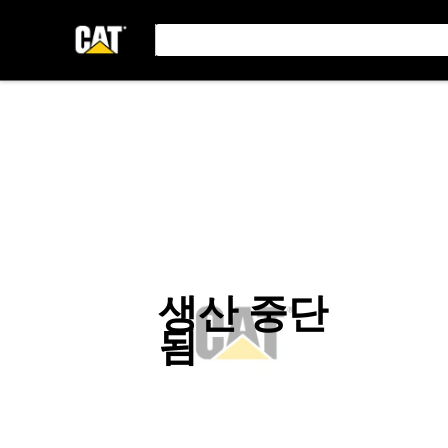
생산 중단
됨