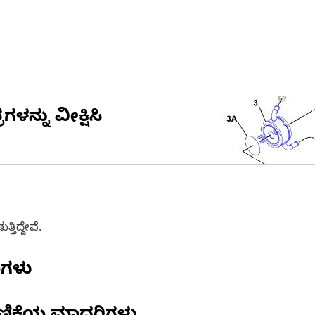
ನ್ನು ವೀಕ್ಷಿಸಿ
ತಿದ್ದೇವೆ.
ಣಗಳು