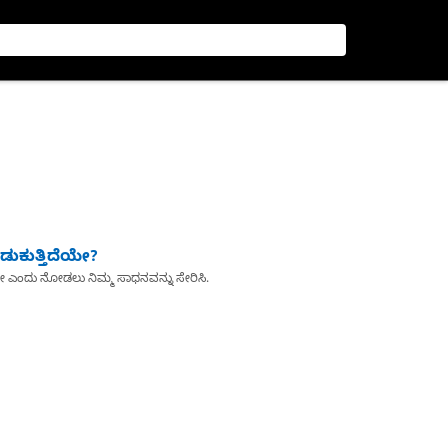
ುಕುತ್ತಿದೆಯೇ?
ೇ ಎಂದು ನೋಡಲು ನಿಮ್ಮ ಸಾಧನವನ್ನು ಸೇರಿಸಿ.