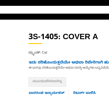
3S-1405
: COVER A
ಬ್ರ್ಯಾಂಡ್: Cat
ಇದು ಸರಿಹೊಂದುತ್ತದೆಯೇ ಅಥವಾ ರಿಪೇರಿಗಾಗಿ ಹುಡ
ಈ ಭಾಗವು ಸರಿಹೊಂದುತ್ತದೆಯೇ ಅಥವಾ ದುರಸ್ತಿ ಆಯ್ಕೆಗಳು ಲಭ್ಯವಿದೆಯ
ಮುಂದುವರಿಸಲಾಗಿಲ್ಲ
ವಾರರಂಟಿ ಇನ್ಫಾರ್ಮಶನ್
ರಿಟರ್ನ್ ಪಾಲಿಸಿ