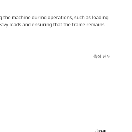
g the machine during operations, such as loading
 heavy loads and ensuring that the frame remains
측정 단위
재생