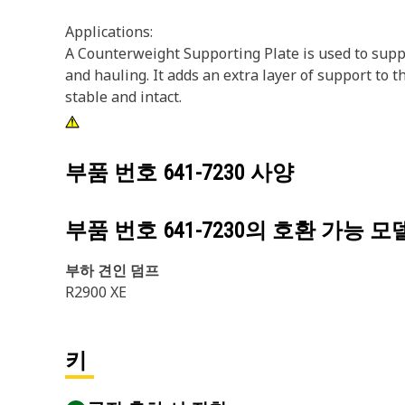
Applications:
A Counterweight Supporting Plate is used to supp
and hauling. It adds an extra layer of support to 
stable and intact.
부품 번호
641-7230
사양
부품 번호
641-7230
의 호환 가능 모
부하 견인 덤프
R2900 XE
키