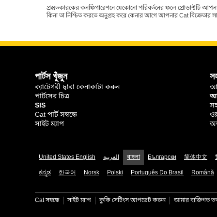
প্রস্তুতকারকের কনফিগারেশনে যেকোনো পরিবর্তনের ফলে প্রোডাক্টটি আপনা
কিনা তা নিশ্চিত করতে অনুগ্রহ করে কেনার আগে আপনার Cat বিক্রেতার সাথে পর
পার্টস খুঁজুন
স
ক্যাটেগরী দ্বারা কেনাকাটা করুন
আ
পার্টসের চিত্র
আপ
SIS
সহ
Cat পার্ট সম্বন্ধে
ওয
সাইট ম্যাপ
অর
United States English
العربية
বাংলা
Български
简体中文
ಕನ್ನಡ
한국어
Norsk
Polski
Português Do Brasil
Română
Cat সম্বন্ধে
সাইট ম্যাপ
কুকি সেটিংস আপডেট করুন
আমার ব্যক্তিগত তথ্