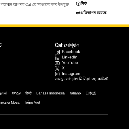
কিট
ফিগারেশনে আপনার Cat এর সরঞ্জামের জন্য উপযুক্ত
প্রতিস্থাপন হয়েছে
ট
Cat সোশ্যাল
Facebook
LinkedIn
YouTube
X
Instagram
সমস্ত সোশ্যাল মিডিয়া অ্যাকাউন্ট
ηνικά
עברית
हिन्दी
Bahasa Indonesia
Italiano
日本語
їнська Мова
Tiếng Việt