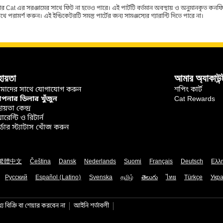
র Cat এর সরঞ্জামের সাথে ফিট না হতেও পারে। এই পার্টটি বর্তমান অবস্থায় ও অনুমানকৃত কন
ামর্শ করুন। এই ইন্ডিকেটরটি সমস্ত পার্টের জন্য সামঞ্জস্যের গ্যারান্টি দিতে পারে না।
হায়তা
আমার অ্যাকাউন্
মাদের সাথে যোগাযোগ করুন
শপিং কার্ট
নার ডিলার খুঁজুন
Cat Rewards
ায়তা কেন্দ্র
়ারেন্টি ও রিটার্ন
্ডার স্ট্যাটাস খোঁজ করুন
繁體中文
Čeština
Dansk
Nederlands
Suomi
Français
Deutsch
Ελλ
Русский
Español (Latino)
Svenska
தமிழ்
తెలుగు
ไทย
Türkçe
Укра
য বিক্রি বা শেয়ার করবেন না
আইনি শর্তাবলী