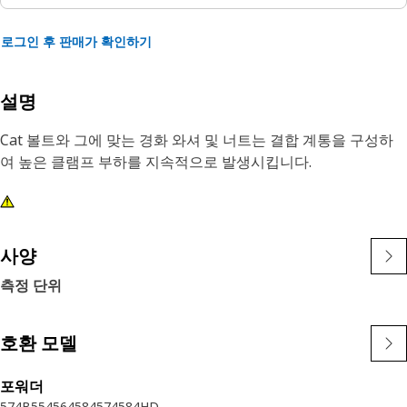
로그인 후 판매가 확인하기
설명
Cat 볼트와 그에 맞는 경화 와셔 및 너트는 결합 계통을 구성하
여 높은 클램프 부하를 지속적으로 발생시킵니다.
사양
측정 단위
호환 모델
포워더
574B
554
564
584
574
584HD