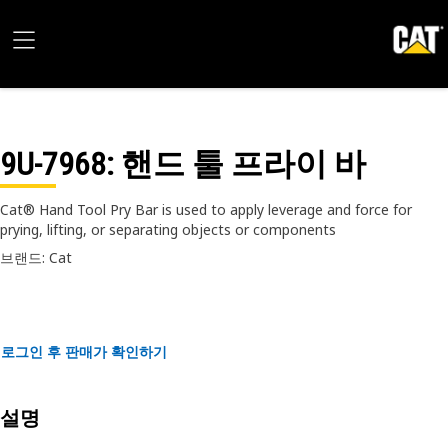
9U-7968
: 핸드 툴 프라이 바
Cat® Hand Tool Pry Bar is used to apply leverage and force for
prying, lifting, or separating objects or components
브랜드: Cat
로그인 후 판매가 확인하기
설명