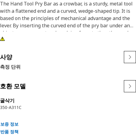
The Hand Tool Pry Bar as a crowbar, is a sturdy, metal tool
with a flattened end and a curved, wedge-shaped tip. It is
based on the principles of mechanical advantage and the
lever. By inserting the curved end of the pry bar under an
object or component and applying force to the other end,
the user can generate a significant amount of leveraged
force, allowing them to overcome the resistance and move
or separate the targeted item.
사양
측정 단위
Attributes:
• Remove stuck components and open sealed containers to
perform light demolition work
호환 모델
• Provides a comfortable and secure grip for the user,
reducing fatigue and improving handling
굴삭기
350-A
311C
Applications:
The Hand Tool Pry Bar is primarily used for applying
보증 정보
leverage to lift, separate, or pry apart objects, components,
반품 정책
or materials that are stuck or difficult to remove.