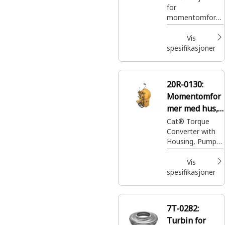
for
momentomform
er gir presis
innkobling og
Vis
frakobling av
spesifikasjoner
momentomform
eren
20R-0130:
Momentomfor
mer med hus,
pumpe og
Cat® Torque
Converter with
ventil
Housing, Pump
& Valve
Vis
spesifikasjoner
7T-0282:
Turbin for