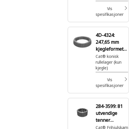
frihjulskam for
opplåsingsmome
Vis
ntomformer og
spesifikasjoner
hus i drivlinjen
4D-4324:
247,65 mm
kjegleformet
lager med
Cat® konisk
rullelager (kun
koniske ruller
kjegle)
Vis
spesifikasjoner
284-3599:
81
utvendige
tenner
frihjulskam
Cat® Frihjulskam