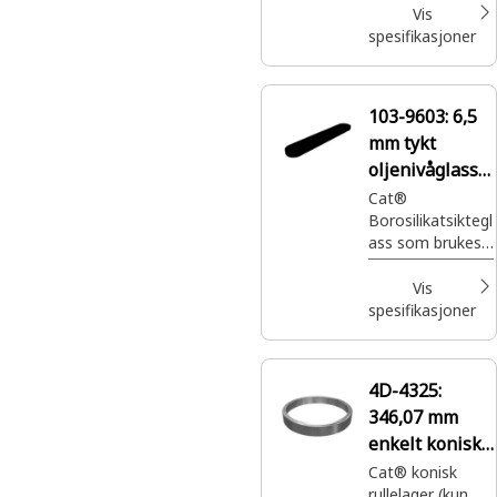
Vis
spesifikasjoner
103-9603:
6,5
mm tykt
oljenivåglass
med
Cat®
Borosilikatsiktegl
visningsmåler
ass som brukes
til oljenivåmåler
Vis
spesifikasjoner
4D-4325:
346,07 mm
enkelt konisk
lagerkopp
Cat® konisk
rullelager (kun