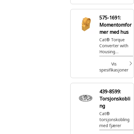
575-1691:
Momentomfor
mer med hus
Cat® Torque
Converter with
Housing
transfers engine
power to the
Vis
transmission
spesifikasjoner
while allowing
smooth torque
multiplication
439-8599:
and controlled
Torsjonskobli
power flow
ng
Cat®
torsjonskobling
med fjærer