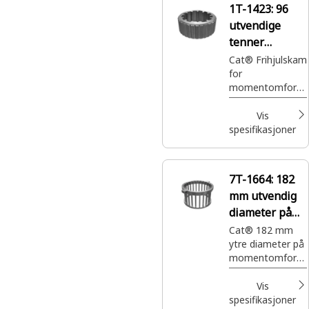
1T-1423:
96
utvendige
tenner
frihjulskam
Cat® Frihjulskam
for
momentomform
er gir presis
innkobling og
Vis
frakobling av
spesifikasjoner
momentomform
eren
7T-1664:
182
mm utvendig
diameter på
nålevalsekass
Cat® 182 mm
ytre diameter på
en
momentomform
erens
nålevalsekasse
Vis
spesifikasjoner