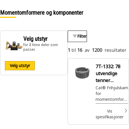
Momentomformere og komponenter
Filter
Velg utstyr
for å finne deler som
passer.
1
til
16
av
1200
resultater
Velg utstyr
7T-1332:
78
utvendige
tenner
frihjulskam
Cat® Frihjulskam
for
momentomform
er gir presis
innkobling og
Vis
frakobling av
spesifikasjoner
momentomform
eren