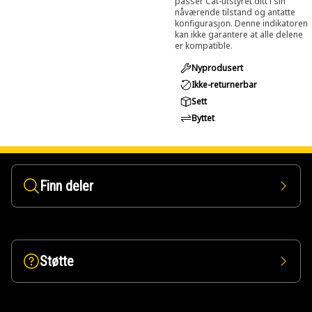
passer Cat-utstyret ditt i sin
nåværende tilstand og antatte
konfigurasjon. Denne indikatoren
kan ikke garantere at alle delene
er kompatible.
Nyprodusert
Ikke-returnerbar
Sett
Byttet
Finn deler
Støtte