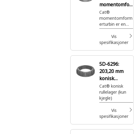
momentomfor
mer
Cat®
momentomform
erturbin er en
nøkkelkomponen
t i en automatisk
Vis
girkasse, noe
spesifikasjoner
som muliggjør
jevn og effektiv
momentmultiplik
5D-6296:
asjon for kjøring
203,20 mm
konisk
rullelager med
Cat® konisk
rullelager (kun
konisk kjegle
kjegle)
Vis
spesifikasjoner