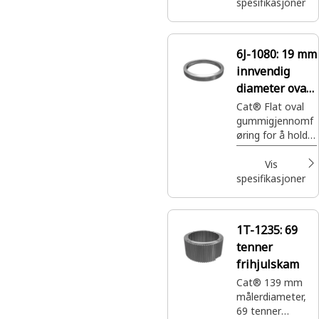
spesifikasjoner
6J-1080:
19 mm
innvendig
diameter oval
gummigjenno
Cat® Flat oval
gummigjennomf
mføring
øring for å holde
hydraulikktanker
og oljefiltre
Vis
spesifikasjoner
1T-1235:
69
tenner
frihjulskam
Cat® 139 mm
målerdiameter,
69 tenner