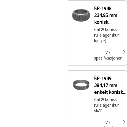
5P-1948:
234,95 mm
konisk
rullelager med
Cat® konisk
rullelager (kun
kjegle
kjegle)
Vis
spesifikasjoner
5P-1949:
384,17 mm
enkelt konisk
lagerskål
Cat® konisk
rullelager (kun
skål)
Vis